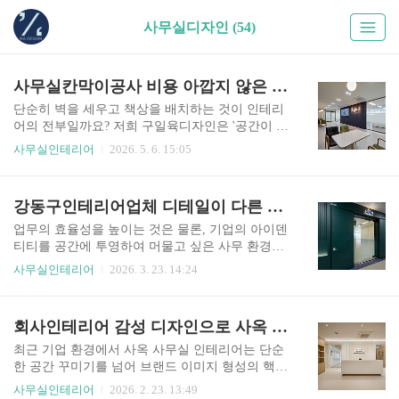
사무실디자인 (54)
사무실칸막이공사 비용 아깝지 않은 통유리 섹션 분리 및 우드 톤 라운지 설계 사례
단순히 벽을 세우고 책상을 배치하는 것이 인테리
어의 전부일까요? 저희 구일육디자인은 '공간이 사
람의 태도를 만든다'고 믿습니다. 매일 아침 출근하
사무실인테리어
2026. 5. 6. 15:05
고 싶은 설렘, 그리고 막힘없이 흐르는 창의적인 아
이디어는 잘 짜인 레이아웃과 감각적인 소재의 선
택에서 시작됩니다. 오늘 소개해 드릴 사무실칸막
강동구인테리어업체 디테일이 다른 현장, 독보적 무드의 오피스 시공기
이공사 사례는 기능적인 분절을 넘어, 기업의 문화
를 공간으로 시각화한 프로젝트인데요. 텅 빈 100
업무의 효율성을 높이는 것은 물론, 기업의 아이덴
평의 콘크리트 공간이 어떻게 활기찬 비즈니스의
티티를 공간에 투영하여 머물고 싶은 사무 환경을
무대로 변모했는지, 그 역동적인 여정을 지금 공개
만드는 강동구인테리어업체, 구일육디자인입니다.
사무실인테리어
2026. 3. 23. 14:24
합니다. 사무실칸막이공사, 비주얼 제안 본격적인
오늘은 딥그린의 세련된 컬러감과 우드 템바보드
시공에 앞서 저희가 가장 공을 들이는 단계는 바로
의 따뜻함이 조화를 이루어 마치 고급 라운지에 온
3D 비주얼 제안입니다. 사무실칸막이공사는 한 번
듯한 독보적인 무드를 자아내는 오피스 시공 현장
회사인테리어 감성 디자인으로 사옥 사무실 브랜드 이미지 효과적으로 강화하기
세워지면 수정이 어렵기에, 머릿속의 구상을 실물
을 가지고 와보았습니다. 브랜드의 가치를 시각적
에 가까운 데이터로 치환하는 과..
으로 구현한 이번 오피스 시공기의 상세한 과정을
최근 기업 환경에서 사옥 사무실 인테리어는 단순
지금부터 함께 살펴보시죠! 강동구인테리어업체
한 공간 꾸미기를 넘어 브랜드 이미지 형성의 핵심
브랜드 가치를 시각화 본격적인 공사에 앞서 클라
요소로 자리 잡고 있습니다. 특히 감성 디자인을 접
사무실인테리어
2026. 2. 23. 13:49
이언트와의 원활한 소통과 완벽한 결과물을 위해 3