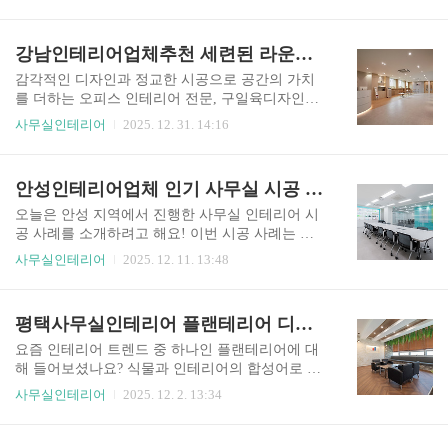
목한 회사인테리어는 직원들의 업무 만족도를 높
D 모델링 단계를 진행했습니다. 강동구인테리어업
이고 방문하는 고객들에게도 깊은 인상을 남기며,
체로서 저희가 가장 공을 들이는 부분 중 하나가 바
기업의 정체성과 가치를 효과적으로 전달하는 강
강남인테리어업체추천 세련된 라운지와 간접 조명이 매력적인 IT 기업 사무실 시공 사례
로 이 시각화 작업인데요. 도면상으로만 확인하던
력한 수단이 되는데요. 그래서 오늘은 감성 디자인
레이아웃을 입체적으로 구현하여 가구의..
을 활용한 회사인테리어가 어떻게 사옥 사무실의
감각적인 디자인과 정교한 시공으로 공간의 가치
브랜드 이미지를 강화하는지, 그리고 이를 성공적
를 더하는 오피스 인테리어 전문, 구일육디자인입
으로 구현하기 위한 구체적인 전략은 무엇인지 상
니다. 최근 많은 기업이 단순한 업무 공간을 넘어
사무실인테리어
2025. 12. 31. 14:16
세히 살펴보도록 하겠습니다. 회사인테리어 감성
기업의 정체성을 담고 직원들의 창의력을 자극할
디자인 영향 감성 디자인은 인간의 감정을 자극하
수 있는 사무 환경을 원하시면서, 실력 있는 강남인
여 공간에 긍정적이고 기억에 남는 경험을 부여하
테리어업체추천을 문의하시는 분들이 부쩍 늘었습
안성인테리어업체 인기 사무실 시공 브랜드 전시 수납장 개방형 회의실 설계 사례
는 인테리어 접근법입니다. 회사인테리어에서 감
니다. 오늘 소개해 드릴 프로젝트는 강남에 위치한
성 디자인을 도입하면 첫째, 방문하는 고객에게 ..
IT 기업의 새로운 보금자리로 세련된 라운지와 은
오늘은 안성 지역에서 진행한 사무실 인테리어 시
은한 간접 조명이 조화를 이루는 프리미엄 사무실
공 사례를 소개하려고 해요! 이번 시공 사례는 안
시공 사례인데요. IT 기업 특유의 자유롭고 스마트
성인테리어업체를 찾는 분들에게 도움이 될 만한
사무실인테리어
2025. 12. 11. 13:48
한 분위기를 살리면서도 방문객에게 신뢰감을 줄
요소가 아주 많이 담겨있답니다. 브랜드 전시 수납
수 있는 고급스러운 마감을 지향했답니다. 공간의
장, 개방형 회의실 설계, 민트 포인트 벽면, 모던한
효율적인 분할과 심미적인 요소가 결합된 이번 현
가구 배치까지 전반적으로 세련된 느낌을 강조한
평택사무실인테리어 플랜테리어 디자인으로 쾌적함과 생산성을 동시에
장을 통해 저희 구일육디자인이 왜 많은 고객님께
사무실 디자인이죠! 전체 디자인 방향은 깔끔하면
강남인테리어업체추천 리스트로 손꼽히는지 그 ..
서도 실용적인 구성을 목표로 했어요. 부담스럽지
요즘 인테리어 트렌드 중 하나인 플랜테리어에 대
않게 브랜드 아이덴티티를 녹여내고 직원들이 집
해 들어보셨나요? 식물과 인테리어의 합성어로 자
중하기 좋은 업무 환경을 만드는 데 중점을 두었어
연 친화적인 인테리어 스타일을 말하는데요. 단순
사무실인테리어
2025. 12. 2. 13:34
요. 특히 민트 컬러 포인트와 유리 파티션을 활용한
히 미적인 요소 뿐만 아니라 공기 정화나 습도 조절
개방형 회의실에 디테일이 담겨있답니다. 안성인
등 환경적인 이점도 있어 많은 사람들에게 사랑 받
테리어업체 시공 사례를 찾는 분들께 이번 공간이
고 있습니다. 그래서 이번 글에서는 평택사무실인